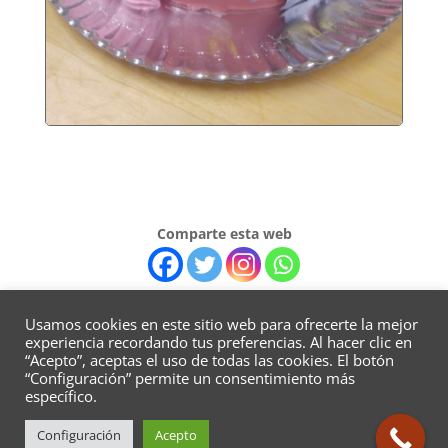
Comparte esta web
Usamos cookies en este sitio web para ofrecerte la mejor
experiencia recordando tus preferencias. Al hacer clic en
“Acepto”, aceptas el uso de todas las cookies. El botón
AVISO LEGAL / POLITICA DE PRIVACIDAD /
“Configuración” permite un consentimiento más
específico.
POLITICA DE COOKIES
Configuración
Acepto